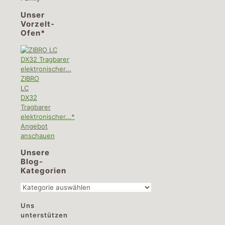
Unser
Vorzelt-
Ofen*
ZIBRO
LC
DX32
Tragbarer
elektronischer...*
Angebot
anschauen
Unsere
Blog-
Kategorien
Unsere
Blog-
Uns
Kategorien
unterstützen