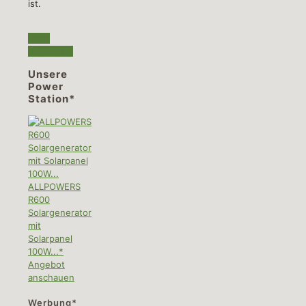
ist.
mehr
erfahren...
Unsere
Power
Station*
ALLPOWERS
R600
Solargenerator
mit
Solarpanel
100W...*
Angebot
anschauen
Werbung*