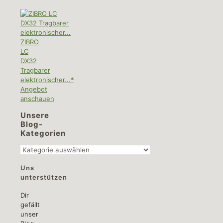
ZIBRO
LC
DX32
Tragbarer
elektronischer...*
Angebot
anschauen
Unsere
Blog-
Kategorien
Unsere
Blog-
Uns
Kategorien
unterstützen
Dir
gefällt
unser