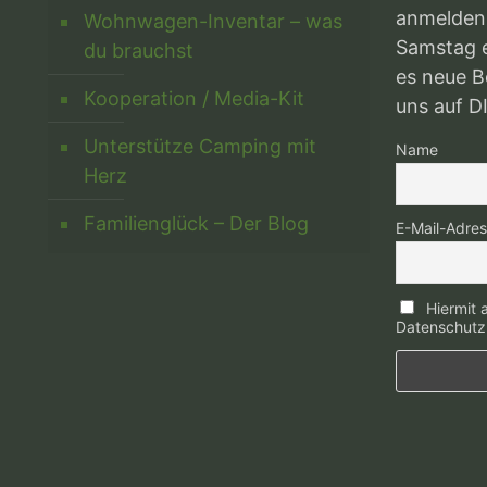
anmelden
Wohnwagen-Inventar – was
Samstag e
du brauchst
es neue Be
Kooperation / Media-Kit
uns auf D
Unterstütze Camping mit
Name
Herz
Familienglück – Der Blog
E-Mail-Adre
Hiermit a
Datenschut