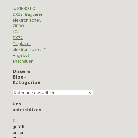
ZIBRO
LC
DX32
Tragbarer
elektronischer...*
Angebot
anschauen
Unsere
Blog-
Kategorien
Unsere
Blog-
Uns
Kategorien
unterstützen
Dir
gefällt
unser