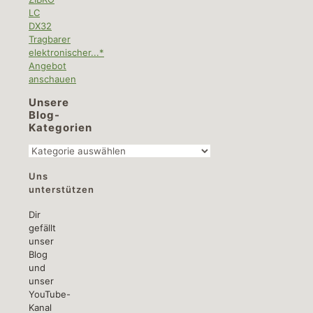
LC
DX32
Tragbarer
elektronischer...*
Angebot
anschauen
Unsere
Blog-
Kategorien
Unsere
Blog-
Uns
Kategorien
unterstützen
Dir
gefällt
unser
Blog
und
unser
YouTube-
Kanal