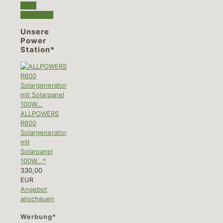
mehr
erfahren...
Unsere
Power
Station*
ALLPOWERS
R600
Solargenerator
mit
Solarpanel
100W...*
330,00
EUR
Angebot
anschauen
Werbung*