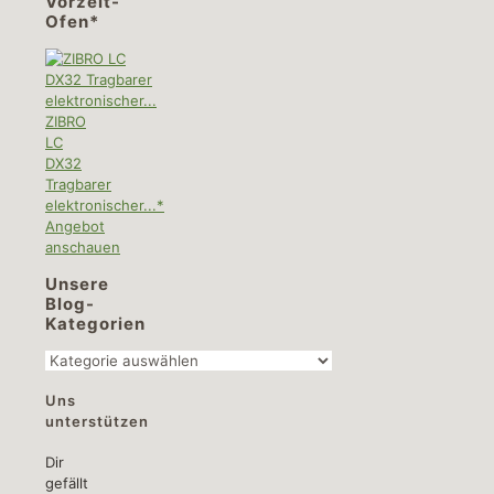
Vorzelt-
Ofen*
ZIBRO
LC
DX32
Tragbarer
elektronischer...*
Angebot
anschauen
Unsere
Blog-
Kategorien
Unsere
Blog-
Uns
Kategorien
unterstützen
Dir
gefällt